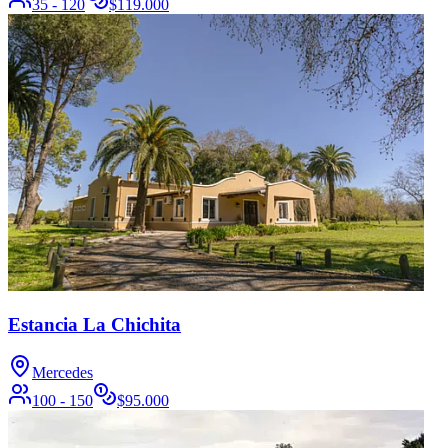
35 - 120
$
119.000
Estancia La Chichita
Mercedes
100 - 150
$
95.000