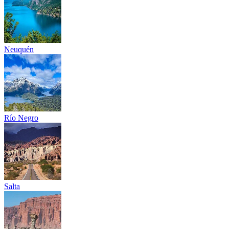
Neuquén
Río Negro
Salta