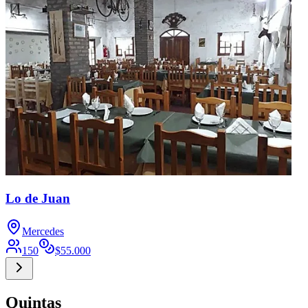
Lo de Juan
Mercedes
150
$
55.000
Quintas