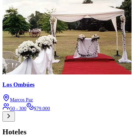
Los Ombúes
Marcos Paz
50 - 300
$
79.000
Hoteles