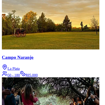
Campo Naranjo
La Plata
50 - 180
$
95.000