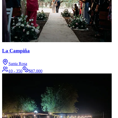
La Campiña
Santa Rosa
10 - 350
$
87.000