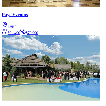
Pays Eventos
Luján
50 - 400
$
70.000