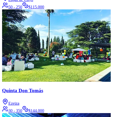
50 - 250
$
115.000
Quinta Don Tomás
Ezeiza
30 - 350
$
144.000