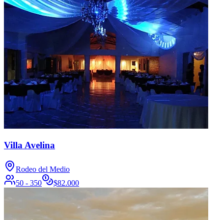
Villa Avelina
Rodeo del Medio
50 - 350
$
82.000