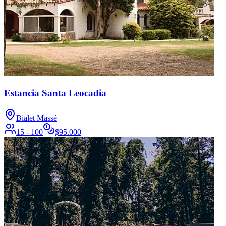
Estancia Santa Leocadia
Bialet Massé
15 - 100
$
95.000