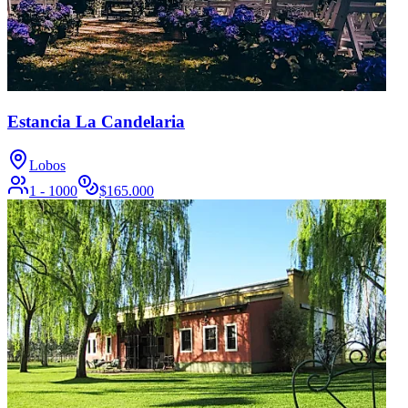
Estancia La Candelaria
Lobos
1 - 1000
$
165.000