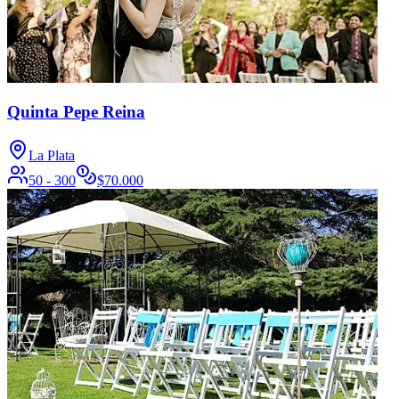
Quinta Pepe Reina
La Plata
50 - 300
$
70.000