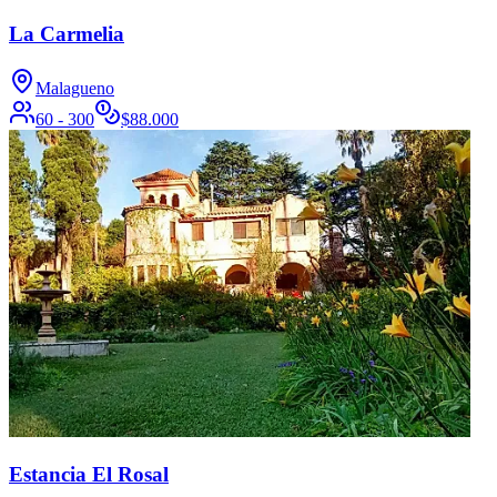
La Carmelia
Malagueno
60 - 300
$
88.000
Estancia El Rosal