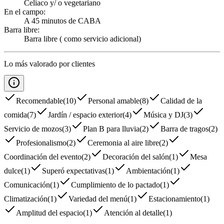
Celiaco y/ o vegetariano
En el campo
:
A 45 minutos de CABA
Barra libre
:
Barra libre ( como servicio adicional)
Lo más valorado por clientes
Recomendable
(
10
)
Personal amable
(
8
)
Calidad de la
comida
(
7
)
Jardín / espacio exterior
(
4
)
Música y DJ
(
3
)
Servicio de mozos
(
3
)
Plan B para lluvia
(
2
)
Barra de tragos
(
2
)
Profesionalismo
(
2
)
Ceremonia al aire libre
(
2
)
Coordinación del evento
(
2
)
Decoración del salón
(
1
)
Mesa
dulce
(
1
)
Superó expectativas
(
1
)
Ambientación
(
1
)
Comunicación
(
1
)
Cumplimiento de lo pactado
(
1
)
Climatización
(
1
)
Variedad del menú
(
1
)
Estacionamiento
(
1
)
Amplitud del espacio
(
1
)
Atención al detalle
(
1
)