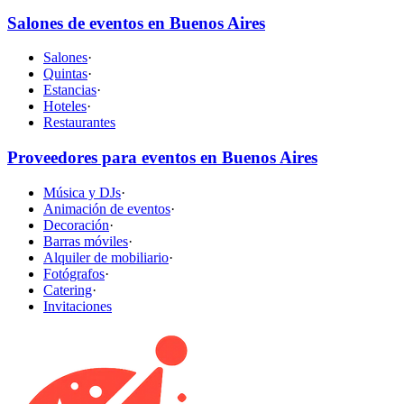
Salones de eventos en Buenos Aires
Salones
·
Quintas
·
Estancias
·
Hoteles
·
Restaurantes
Proveedores para eventos en Buenos Aires
Música y DJs
·
Animación de eventos
·
Decoración
·
Barras móviles
·
Alquiler de mobiliario
·
Fotógrafos
·
Catering
·
Invitaciones