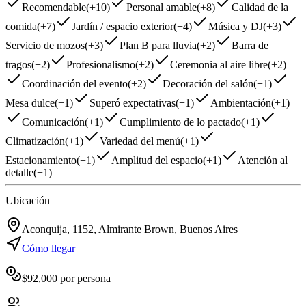
Recomendable
(
+10
)
Personal amable
(
+8
)
Calidad de la
comida
(
+7
)
Jardín / espacio exterior
(
+4
)
Música y DJ
(
+3
)
Servicio de mozos
(
+3
)
Plan B para lluvia
(
+2
)
Barra de
tragos
(
+2
)
Profesionalismo
(
+2
)
Ceremonia al aire libre
(
+2
)
Coordinación del evento
(
+2
)
Decoración del salón
(
+1
)
Mesa dulce
(
+1
)
Superó expectativas
(
+1
)
Ambientación
(
+1
)
Comunicación
(
+1
)
Cumplimiento de lo pactado
(
+1
)
Climatización
(
+1
)
Variedad del menú
(
+1
)
Estacionamiento
(
+1
)
Amplitud del espacio
(
+1
)
Atención al
detalle
(
+1
)
Ubicación
Aconquija, 1152, Almirante Brown, Buenos Aires
Cómo llegar
$
92,000
por persona