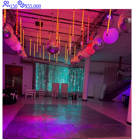
150
$
55.000