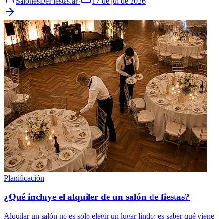
SalonesDeFiestas.ar
·
17 de jul de 2026
Planificación
¿Qué incluye el alquiler de un salón de fiestas?
Alquilar un salón no es solo elegir un lugar lindo: es saber qué viene