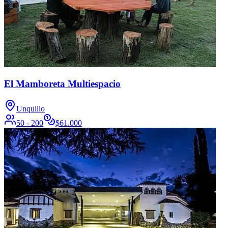
El Mamboreta Multiespacio
Unquillo
50 - 200
$
61.000