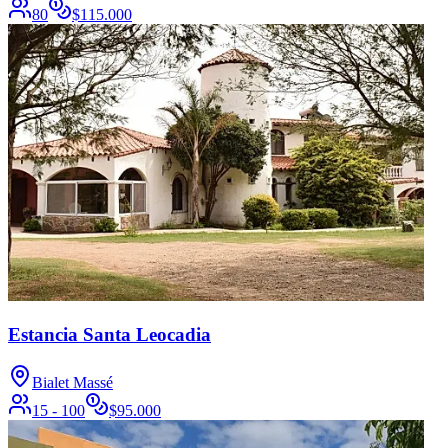
80
$
115.000
Estancia Santa Leocadia
Bialet Massé
15 - 100
$
95.000