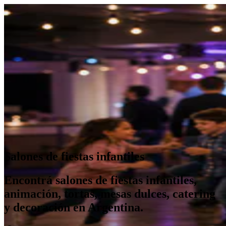
Salones de fiestas infantiles
Encontrá salones de fiestas infantiles,
animación, tortas, mesas dulces, catering
y decoración en Argentina.