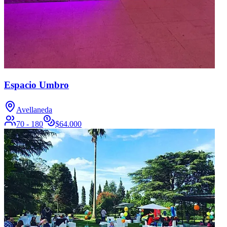
Espacio Umbro
Avellaneda
70 - 180
$
64.000