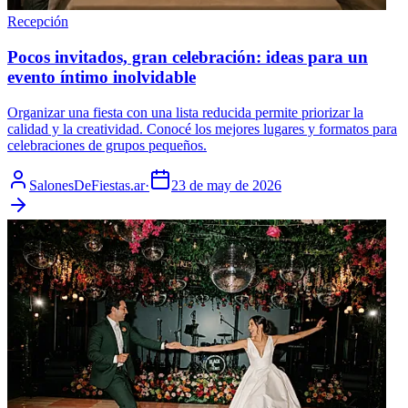
Recepción
Pocos invitados, gran celebración: ideas para un
evento íntimo inolvidable
Organizar una fiesta con una lista reducida permite priorizar la
calidad y la creatividad. Conocé los mejores lugares y formatos para
celebraciones de grupos pequeños.
SalonesDeFiestas.ar
·
23 de may de 2026