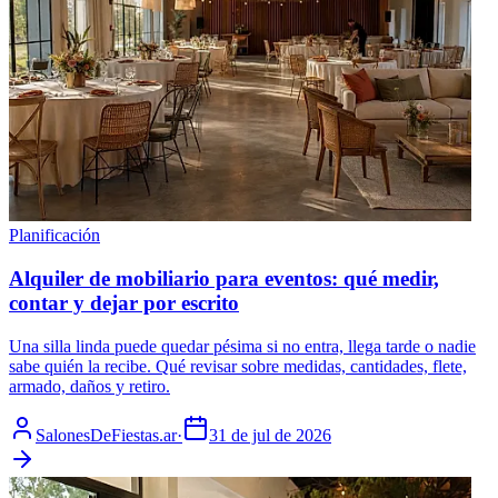
Planificación
Alquiler de mobiliario para eventos: qué medir,
contar y dejar por escrito
Una silla linda puede quedar pésima si no entra, llega tarde o nadie
sabe quién la recibe. Qué revisar sobre medidas, cantidades, flete,
armado, daños y retiro.
SalonesDeFiestas.ar
·
31 de jul de 2026