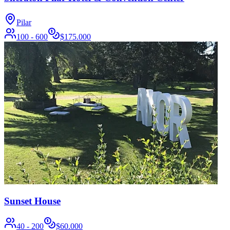
Pilar
100 - 600
$
175.000
Sunset House
40 - 200
$
60.000