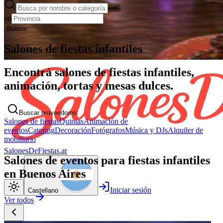
en
Buscar
Salones de fiestas infantiles
Encontrá salones de fiestas infantiles,
animación, tortas y mesas dulces.
Buscar proveedores
Salones de fiestas
Quintas
Animación de
eventos
Catering
Decoración
Fotógrafos
Música y DJs
Alquiler de
mobiliario
SalonesDeFiestas.ar
Salones de eventos para fiestas infantiles
en Buenos Aires
Iniciar sesión
Castellano
Ver todos