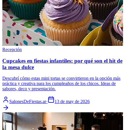
Recepción
Cupcakes en fiestas infantiles: por qué son el hit de
la mesa dulce
Descubrí cómo estas mini tortas se convirtieron en la opción más
práctica y creativa para los cumpleaños de los chicos. Ideas de
sabores, deco y presentación.
SalonesDeFiestas.ar
·
13 de may de 2026