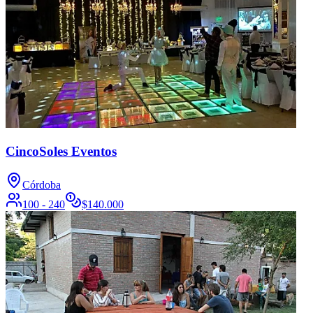
CincoSoles Eventos
Córdoba
100 - 240
$
140.000