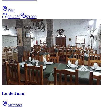
Pilar
30 - 250
$
9.000
Lo de Juan
Mercedes