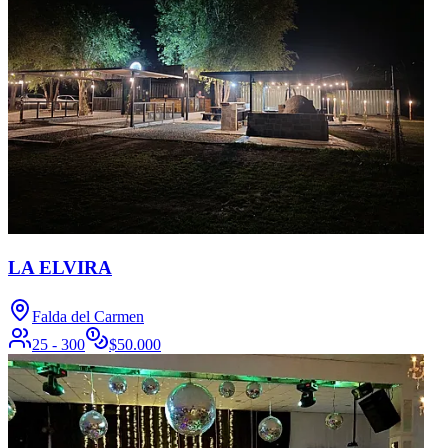
LA ELVIRA
Falda del Carmen
25 - 300
$
50.000