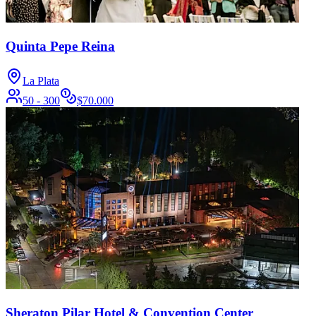
Quinta Pepe Reina
La Plata
50 - 300
$
70.000
Sheraton Pilar Hotel & Convention Center