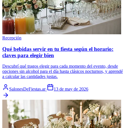
Recepción
Qué bebidas servir en tu fiesta según el horario:
claves para elegir bien
Descubrí qué tragos elegir para cada momento del evento, desde
opciones sin alcohol para el día hasta clásicos nocturnos, y aprendé
a calcular las cantidades justas.
SalonesDeFiestas.ar
·
13 de may de 2026