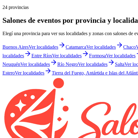
24 provincias
Salones de eventos por provincia y localid
Elegí una provincia para ver sus localidades y zonas con salones de e
Buenos Aires
Ver localidades
Catamarca
Ver localidades
Chaco
V
localidades
Entre Ríos
Ver localidades
Formosa
Ver localidades
Neuquén
Ver localidades
Río Negro
Ver localidades
Salta
Ver lo
Estero
Ver localidades
Tierra del Fuego, Antártida e Islas del Atlán