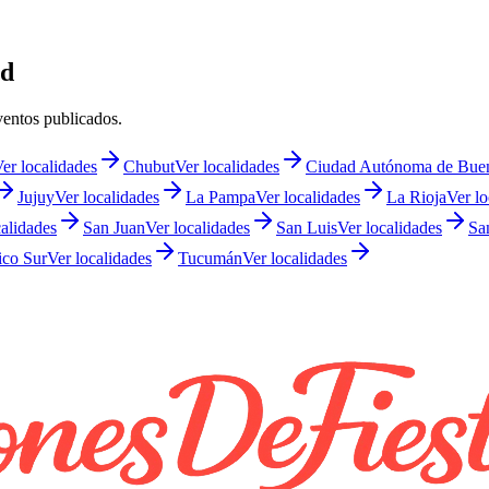
ad
ventos publicados.
er localidades
Chubut
Ver localidades
Ciudad Autónoma de Buen
Jujuy
Ver localidades
La Pampa
Ver localidades
La Rioja
Ver lo
calidades
San Juan
Ver localidades
San Luis
Ver localidades
Sa
tico Sur
Ver localidades
Tucumán
Ver localidades