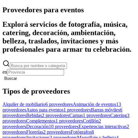
Proveedores para eventos
Explorá servicios de fotografía, música,
catering, decoración, ambientación,
belleza, traslados, invitaciones y más
profesionales para armar tu celebración.
en
Buscar
Tipos de proveedores
Alquiler de mobiliario
6 proveedores
Animación de eventos
13
proveedores
Autos para eventos
1 proveedores
Barras móviles
6
proveedores
Bebidas
2 proveedores
Carpas
1 proveedores
Catering
3
proveedores
Complementos
1 proveedores
Cotillón
2
proveedores
Decoración
10 proveedores
Experiencias interactivas
2
proveedores
Florerías
2 proveedores
Fotógrafos
8
proveedores
Invitaciones
3 proveedores
Maquillaje y belleza
4