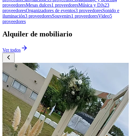
proveedores
Mesas dulces
1 proveedores
Música y DJs
23
proveedores
Organizadores de eventos
3 proveedores
Sonido e
iluminación
3 proveedores
Souvenirs
1 proveedores
Video
5
proveedores
Alquiler de mobiliario
Ver todos