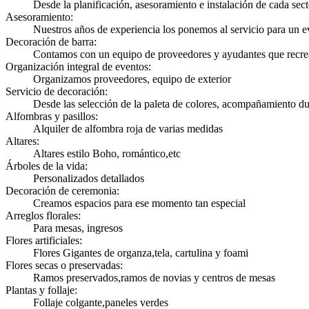
Desde la planificación, asesoramiento e instalación de cada sect
Asesoramiento
:
Nuestros años de experiencia los ponemos al servicio para un e
Decoración de barra
:
Contamos con un equipo de proveedores y ayudantes que recrea
Organización integral de eventos
:
Organizamos proveedores, equipo de exterior
Servicio de decoración
:
Desde las selección de la paleta de colores, acompañamiento du
Alfombras y pasillos
:
Alquiler de alfombra roja de varias medidas
Altares
:
Altares estilo Boho, romántico,etc
Árboles de la vida
:
Personalizados detallados
Decoración de ceremonia
:
Creamos espacios para ese momento tan especial
Arreglos florales
:
Para mesas, ingresos
Flores artificiales
:
Flores Gigantes de organza,tela, cartulina y foami
Flores secas o preservadas
:
Ramos preservados,ramos de novias y centros de mesas
Plantas y follaje
:
Follaje colgante,paneles verdes