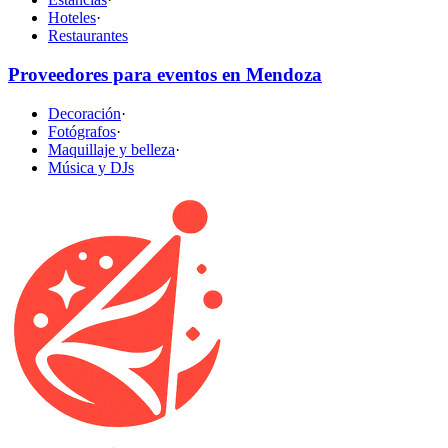
Hoteles
·
Restaurantes
Proveedores para eventos en Mendoza
Decoración
·
Fotógrafos
·
Maquillaje y belleza
·
Música y DJs