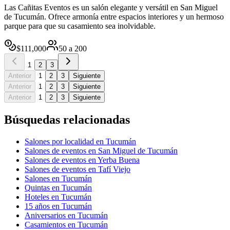
Las Cañitas Eventos es un salón elegante y versátil en San Miguel
de Tucumán. Ofrece armonía entre espacios interiores y un hermoso
parque para que su casamiento sea inolvidable.
$
111,000
50
a
200
1
2
3
Anterior
1
2
3
Siguiente
Anterior
1
2
3
Siguiente
Anterior
1
2
3
Siguiente
Búsquedas relacionadas
Salones por localidad en Tucumán
Salones de eventos en San Miguel de Tucumán
Salones de eventos en Yerba Buena
Salones de eventos en Tafí Viejo
Salones en Tucumán
Quintas en Tucumán
Hoteles en Tucumán
15 años en Tucumán
Aniversarios en Tucumán
Casamientos en Tucumán