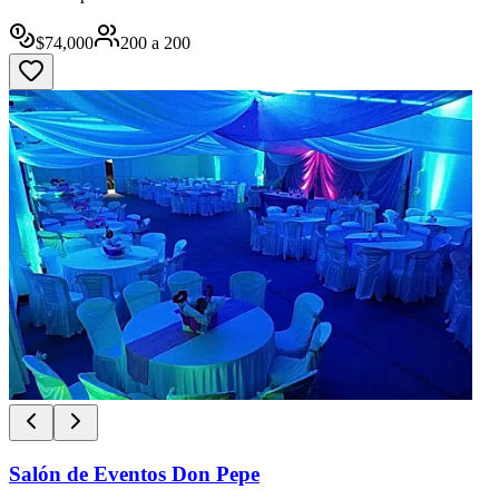
$
74,000
200
a
200
Salón de Eventos Don Pepe