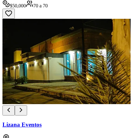
$
50,000
70
a
70
Lizana Eventos