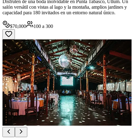
Disfruten de una boda inolvidable en Punta Tabasco, Ullum. Un
salón versátil con vistas al lago y la montaña, amplios jardines y
capacidad para 180 invitados en un entorno natural único.
$
70,000
100
a
300