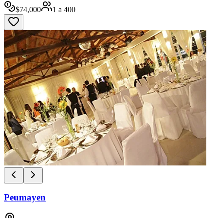
$
74,000
1
a
400
Peumayen