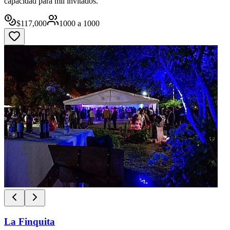
capacidad para mil invitados.
$
117,000
1000
a
1000
La Finquita