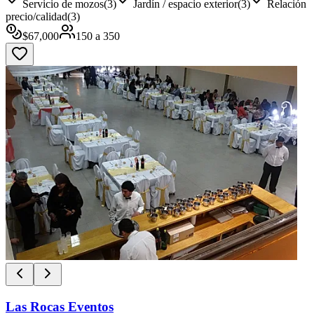
Servicio de mozos
(
3
)
Jardín / espacio exterior
(
3
)
Relación
precio/calidad
(
3
)
$
67,000
150
a
350
Las Rocas Eventos