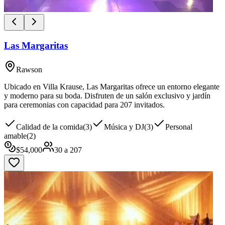
Las Margaritas
Rawson
Ubicado en Villa Krause, Las Margaritas ofrece un entorno elegante
y moderno para su boda. Disfruten de un salón exclusivo y jardín
para ceremonias con capacidad para 207 invitados.
Calidad de la comida
(
3
)
Música y DJ
(
3
)
Personal
amable
(
2
)
$
54,000
30
a
207