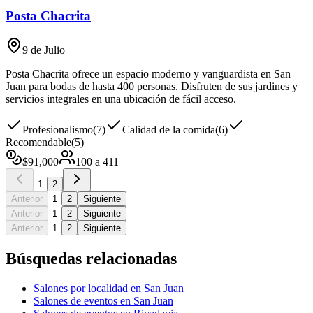
Posta Chacrita
9 de Julio
Posta Chacrita ofrece un espacio moderno y vanguardista en San
Juan para bodas de hasta 400 personas. Disfruten de sus jardines y
servicios integrales en una ubicación de fácil acceso.
Profesionalismo
(
7
)
Calidad de la comida
(
6
)
Recomendable
(
5
)
$
91,000
100
a
411
1
2
Anterior
1
2
Siguiente
Anterior
1
2
Siguiente
Anterior
1
2
Siguiente
Búsquedas relacionadas
Salones por localidad en San Juan
Salones de eventos en San Juan