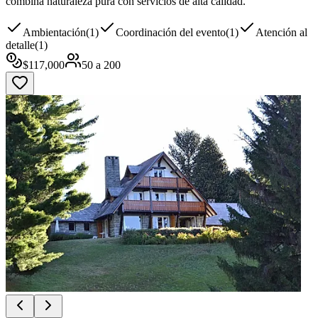
combina naturaleza pura con servicios de alta calidad.
Ambientación
(
1
)
Coordinación del evento
(
1
)
Atención al
detalle
(
1
)
$
117,000
50
a
200