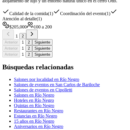
alojamiento de lujo y un entorno natural único en el cerro Otto.
Calidad de la comida
(
1
)
Coordinación del evento
(
1
)
Atención al detalle
(
1
)
$
205,000
100
a
200
1
2
Anterior
1
2
Siguiente
Anterior
1
2
Siguiente
Anterior
1
2
Siguiente
Búsquedas relacionadas
Salones por localidad en Río Negro
Salones de eventos en San Carlos de Bariloche
Salones de eventos en Cipolletti
Salones en Río Negro
Hoteles en Río Negro
Quintas en Río Negro
Restaurantes en Río Negro
Estancias en Río Negro
15 años en Río Negro
Aniversarios en Río Negro