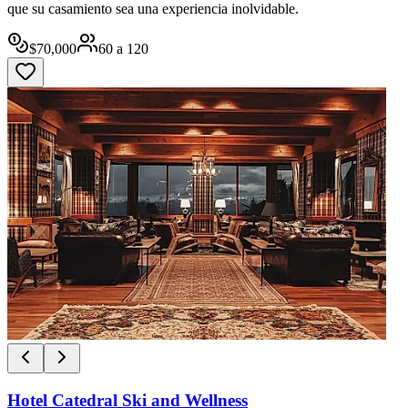
que su casamiento sea una experiencia inolvidable.
$
70,000
60
a
120
Hotel Catedral Ski and Wellness