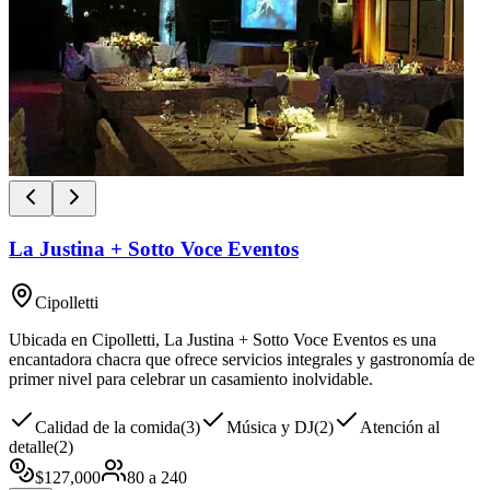
La Justina + Sotto Voce Eventos
Cipolletti
Ubicada en Cipolletti, La Justina + Sotto Voce Eventos es una
encantadora chacra que ofrece servicios integrales y gastronomía de
primer nivel para celebrar un casamiento inolvidable.
Calidad de la comida
(
3
)
Música y DJ
(
2
)
Atención al
detalle
(
2
)
$
127,000
80
a
240