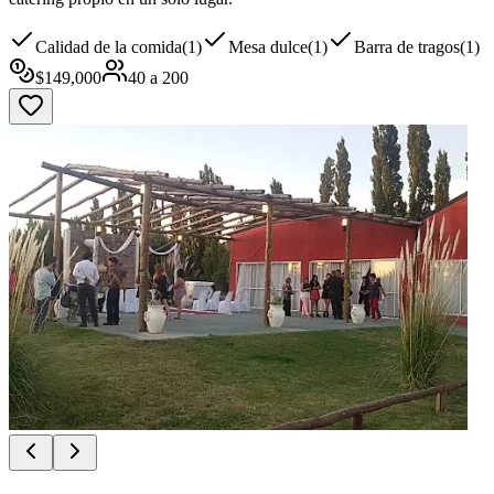
Calidad de la comida
(
1
)
Mesa dulce
(
1
)
Barra de tragos
(
1
)
$
149,000
40
a
200