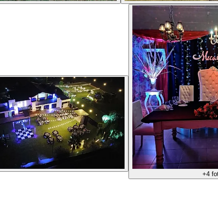
+
4
fo