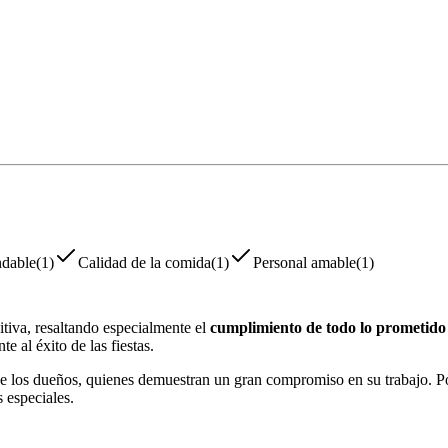
dable
(
1
)
Calidad de la comida
(
1
)
Personal amable
(
1
)
tiva, resaltando especialmente el
cumplimiento de todo lo prometido
e al éxito de las fiestas.
e los dueños, quienes demuestran un gran compromiso en su trabajo. Por s
 especiales.