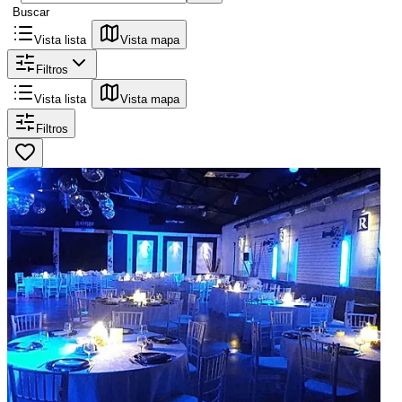
Buscar
Vista lista
Vista mapa
Filtros
Vista lista
Vista mapa
Filtros