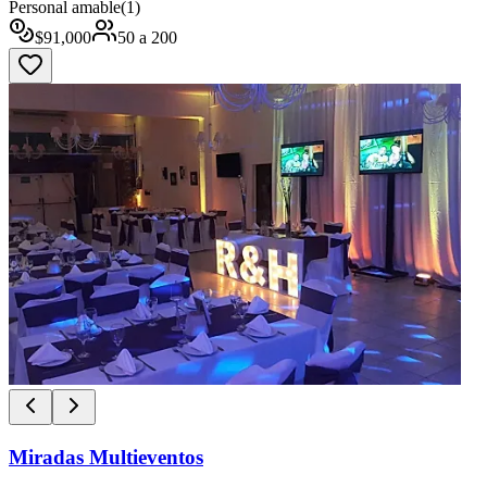
Personal amable
(
1
)
$
91,000
50
a
200
Miradas Multieventos