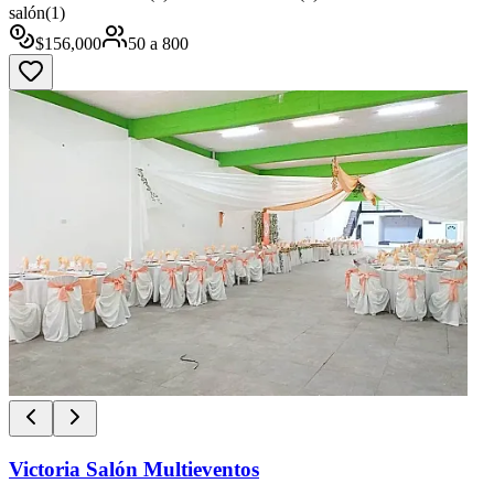
salón
(
1
)
$
156,000
50
a
800
Victoria Salón Multieventos