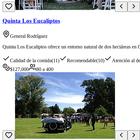
Quinta Los Eucaliptos
General Rodríguez
Quinta Los Eucaliptos ofrece un entorno natural de dos hectáreas en 
Calidad de la comida
(
11
)
Recomendable
(
10
)
Atención al de
$
127,000
80
a
400