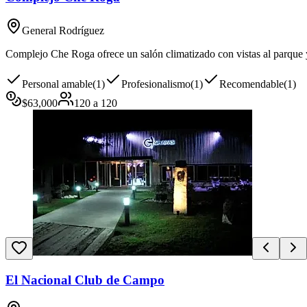
General Rodríguez
Complejo Che Roga ofrece un salón climatizado con vistas al parque y 
Personal amable
(
1
)
Profesionalismo
(
1
)
Recomendable
(
1
)
$
63,000
120
a
120
El Nacional Club de Campo