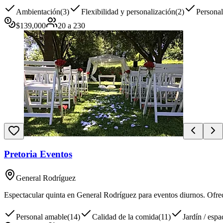
Ambientación
(
3
)
Flexibilidad y personalización
(
2
)
Persona
$
139,000
20
a
230
Pretoria Eventos
General Rodríguez
Espectacular quinta en General Rodríguez para eventos diurnos. Ofrece
Personal amable
(
14
)
Calidad de la comida
(
11
)
Jardín / espa