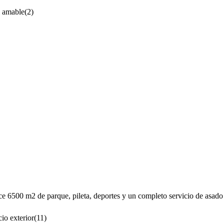
l amable
(
2
)
 6500 m2 de parque, pileta, deportes y un completo servicio de asado c
cio exterior
(
11
)