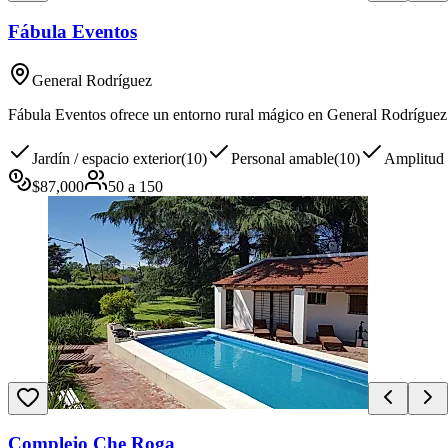
Fábula Eventos
General Rodríguez
Fábula Eventos ofrece un entorno rural mágico en General Rodríguez 
Jardín / espacio exterior
(
10
)
Personal amable
(
10
)
Amplitud 
$
87,000
50
a
150
Complejo Che Roga