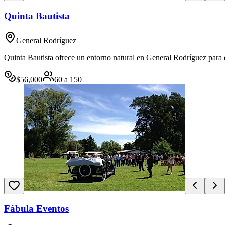
Quinta Bautista
General Rodríguez
Quinta Bautista ofrece un entorno natural en General Rodríguez para e
$
56,000
60
a
150
Fábula Eventos