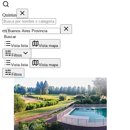
Quintas
en
Buscar
Vista lista
Vista mapa
Filtros
Vista lista
Vista mapa
Filtros