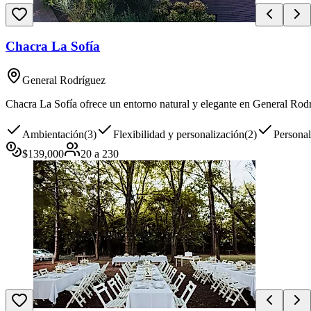
Chacra La Sofía
General Rodríguez
Chacra La Sofía ofrece un entorno natural y elegante en General Rodr
Ambientación
(
3
)
Flexibilidad y personalización
(
2
)
Persona
$
139,000
20
a
230