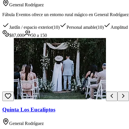
General Rodríguez
Fábula Eventos ofrece un entorno rural mágico en General Rodríguez 
Jardín / espacio exterior
(
10
)
Personal amable
(
10
)
Amplitud 
$
87,000
50
a
150
Quinta Los Eucaliptos
General Rodríguez