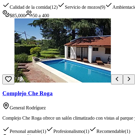
Calidad de la comida
(
12
)
Servicio de mozos
(
9
)
Ambientaci
$
85,000
50
a
400
Complejo Che Roga
General Rodríguez
Complejo Che Roga ofrece un salón climatizado con vistas al parque y 
Personal amable
(
1
)
Profesionalismo
(
1
)
Recomendable
(
1
)