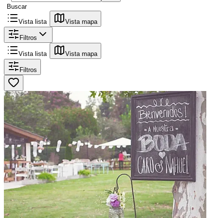
Buscar
Vista lista
Vista mapa
Filtros
Vista lista
Vista mapa
Filtros