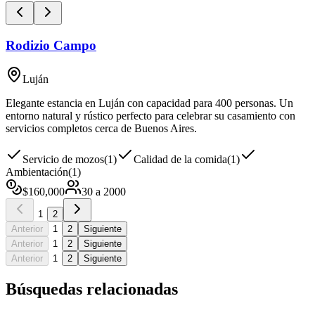
Rodizio Campo
Luján
Elegante estancia en Luján con capacidad para 400 personas. Un
entorno natural y rústico perfecto para celebrar su casamiento con
servicios completos cerca de Buenos Aires.
Servicio de mozos
(
1
)
Calidad de la comida
(
1
)
Ambientación
(
1
)
$
160,000
30
a
2000
1
2
Anterior
1
2
Siguiente
Anterior
1
2
Siguiente
Anterior
1
2
Siguiente
Búsquedas relacionadas