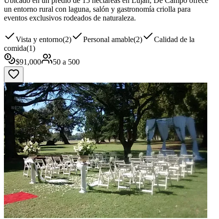
Ubicado en un predio de 15 hectáreas en Luján, De Campo ofrece
un entorno rural con laguna, salón y gastronomía criolla para
eventos exclusivos rodeados de naturaleza.
Vista y entorno
(
2
)
Personal amable
(
2
)
Calidad de la
comida
(
1
)
$
91,000
50
a
500