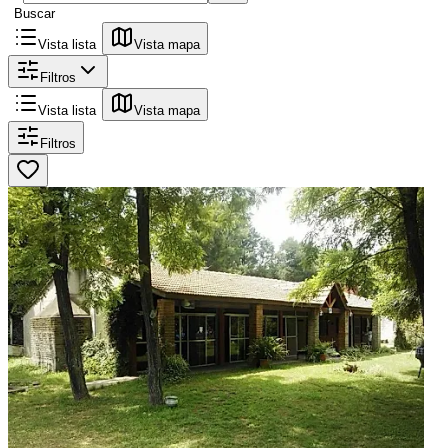
Buscar
Vista lista
Vista mapa
Filtros
Vista lista
Vista mapa
Filtros