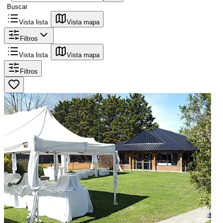
Buscar
Vista lista
Vista mapa
Filtros
Vista lista
Vista mapa
Filtros