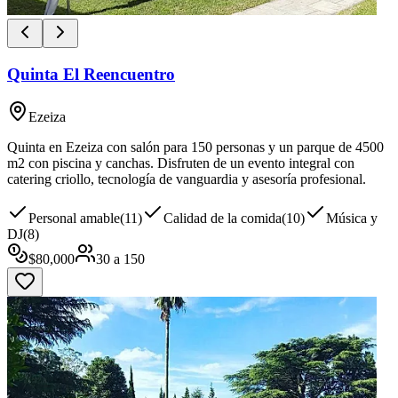
Quinta El Reencuentro
Ezeiza
Quinta en Ezeiza con salón para 150 personas y un parque de 4500
m2 con piscina y canchas. Disfruten de un evento integral con
catering criollo, tecnología de vanguardia y asesoría profesional.
Personal amable
(
11
)
Calidad de la comida
(
10
)
Música y
DJ
(
8
)
$
80,000
30
a
150