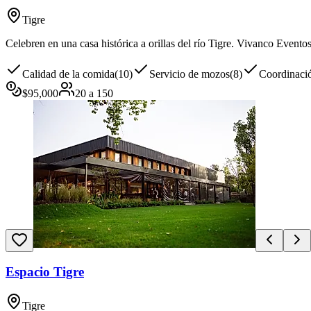
Tigre
Celebren en una casa histórica a orillas del río Tigre. Vivanco Eventos
Calidad de la comida
(
10
)
Servicio de mozos
(
8
)
Coordinació
$
95,000
20
a
150
Espacio Tigre
Tigre