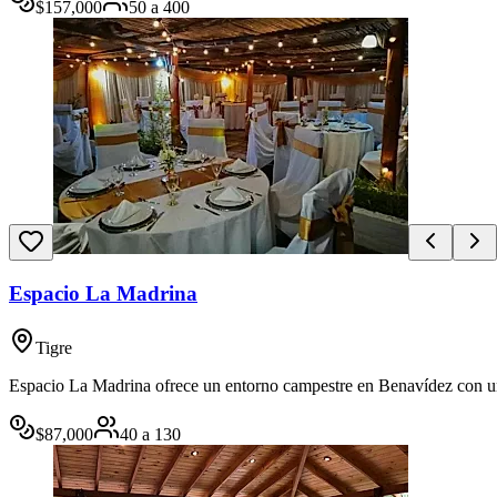
$
157,000
50
a
400
Espacio La Madrina
Tigre
Espacio La Madrina ofrece un entorno campestre en Benavídez con un 
$
87,000
40
a
130