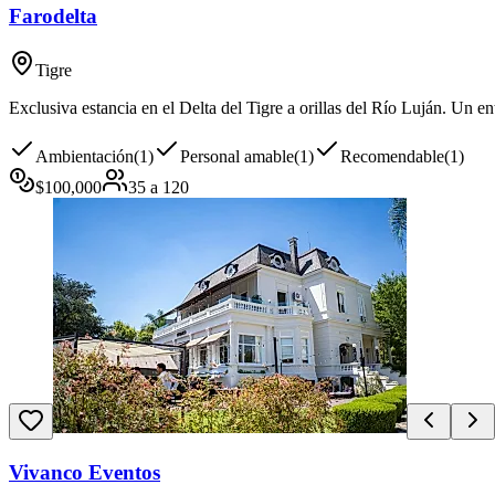
Farodelta
Tigre
Exclusiva estancia en el Delta del Tigre a orillas del Río Luján. Un e
Ambientación
(
1
)
Personal amable
(
1
)
Recomendable
(
1
)
$
100,000
35
a
120
Vivanco Eventos