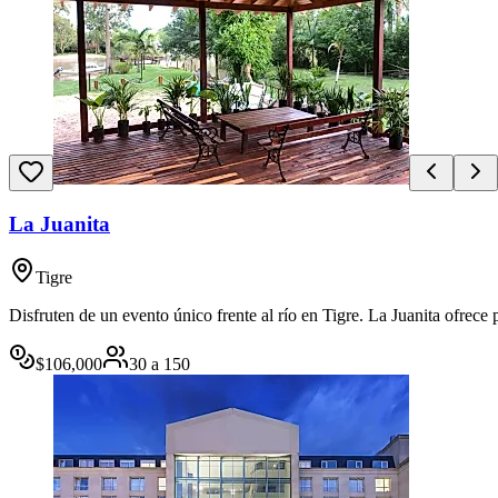
La Juanita
Tigre
Disfruten de un evento único frente al río en Tigre. La Juanita ofrece
$
106,000
30
a
150