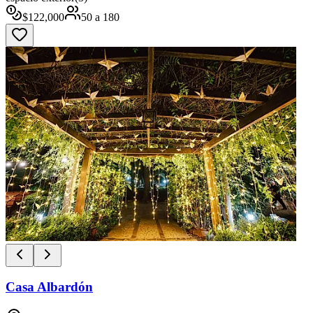
$
122,000
50
a
180
Casa Albardón