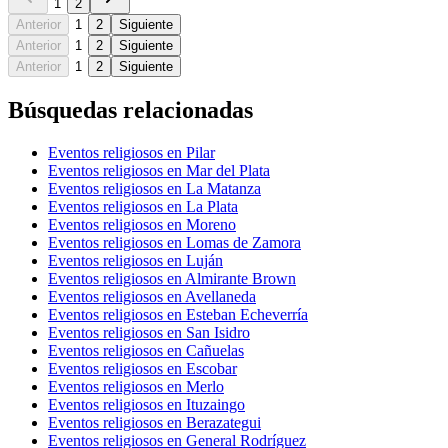
1
2
Anterior
1
2
Siguiente
Anterior
1
2
Siguiente
Anterior
1
2
Siguiente
Búsquedas relacionadas
Eventos religiosos en Pilar
Eventos religiosos en Mar del Plata
Eventos religiosos en La Matanza
Eventos religiosos en La Plata
Eventos religiosos en Moreno
Eventos religiosos en Lomas de Zamora
Eventos religiosos en Luján
Eventos religiosos en Almirante Brown
Eventos religiosos en Avellaneda
Eventos religiosos en Esteban Echeverría
Eventos religiosos en San Isidro
Eventos religiosos en Cañuelas
Eventos religiosos en Escobar
Eventos religiosos en Merlo
Eventos religiosos en Ituzaingo
Eventos religiosos en Berazategui
Eventos religiosos en General Rodríguez