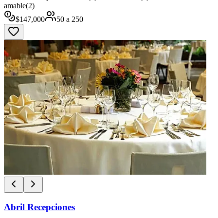
amable
(
2
)
$
147,000
50
a
250
Abril Recepciones