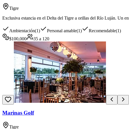
Tigre
Exclusiva estancia en el Delta del Tigre a orillas del Río Luján. Un e
Ambientación
(
1
)
Personal amable
(
1
)
Recomendable
(
1
)
$
100,000
35
a
120
Marinas Golf
Tigre