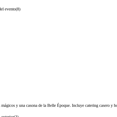
el evento
(
8
)
s mágicos y una casona de la Belle Époque. Incluye catering casero y h
 exterior
(
3
)