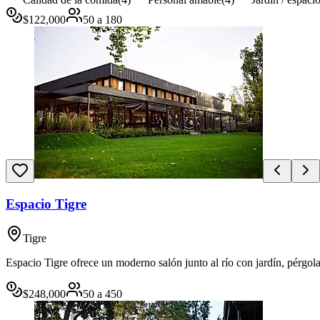
$
122,000
50
a
180
Espacio Tigre
Tigre
Espacio Tigre ofrece un moderno salón junto al río con jardín, pérgola
$
248,000
50
a
450