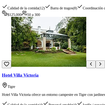
Calidad de la comida
(
12
)
Barra de tragos
(
8
)
Coordinación d
$
125,000
50
a
300
Hotel Villa Victoria
Tigre
Hotel Villa Victoria ofrece un entorno campestre en Tigre con jardine
Calidad de la comida
(
4
)
Personal amable
(
4
)
Jardín / espacio