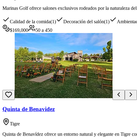
Marinas Golf ofrece salones exclusivos rodeados por la naturaleza del
Calidad de la comida
(
1
)
Decoración del salón
(
1
)
Ambienta
$
169,000
50
a
450
Quinta de Benavidez
Tigre
Quinta de Benavídez ofrece un entorno natural y elegante en Tigre con