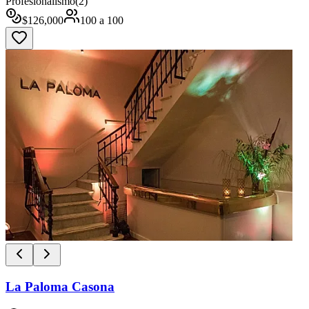
Profesionalismo
(
2
)
$
126,000
100
a
100
La Paloma Casona