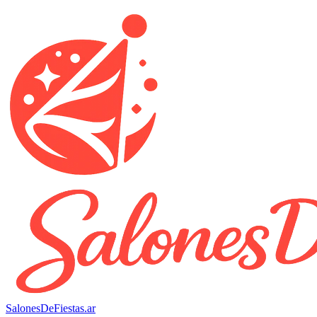
SalonesDeFiestas.ar