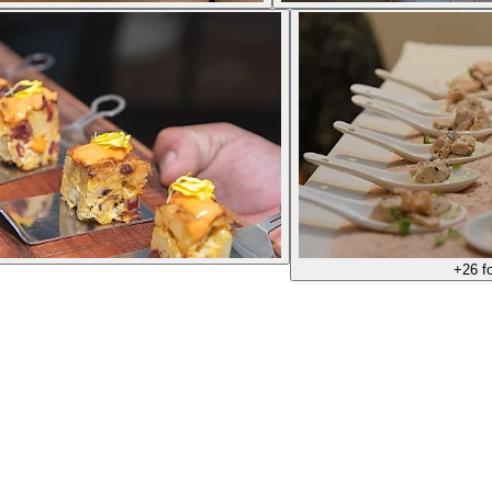
+
26
fo