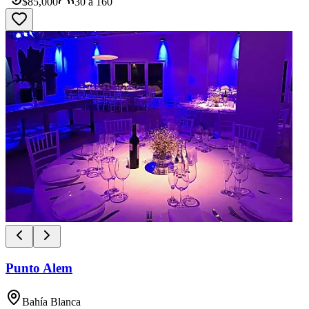
$
85,000
30
a
160
Punto Alem
Bahía Blanca