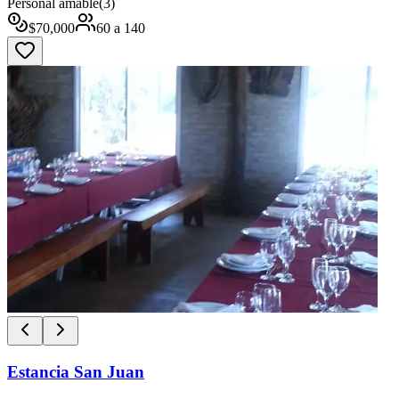
Personal amable
(
3
)
$
70,000
60
a
140
Estancia San Juan