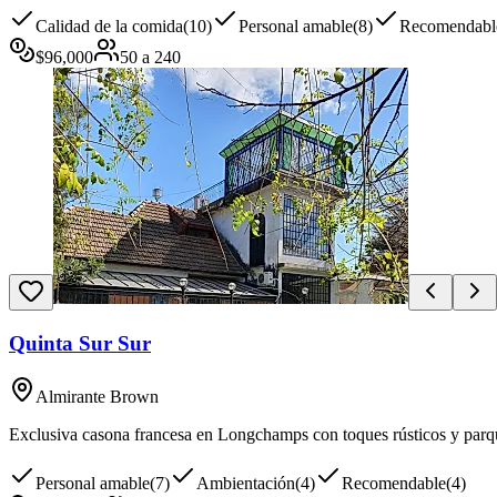
Calidad de la comida
(
10
)
Personal amable
(
8
)
Recomendabl
$
96,000
50
a
240
Quinta Sur Sur
Almirante Brown
Exclusiva casona francesa en Longchamps con toques rústicos y parque
Personal amable
(
7
)
Ambientación
(
4
)
Recomendable
(
4
)