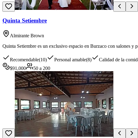
Quinta Setiembre
Almirante Brown
Quinta Setiembre es un exclusivo espacio en Burzaco con salones y par
Recomendable
(
10
)
Personal amable
(
8
)
Calidad de la comid
$
91,000
50
a
200