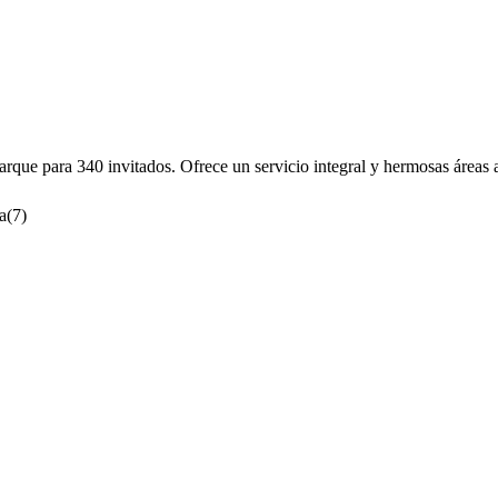
que para 340 invitados. Ofrece un servicio integral y hermosas áreas al
a
(
7
)