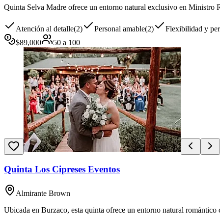
Quinta Selva Madre ofrece un entorno natural exclusivo en Ministro Ri
Atención al detalle
(
2
)
Personal amable
(
2
)
Flexibilidad y pe
$
89,000
50
a
100
Quinta Los Cipreses Eventos
Almirante Brown
Ubicada en Burzaco, esta quinta ofrece un entorno natural romántico c