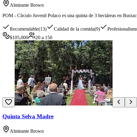
Almirante Brown
POM - Círculo Juvenil Polaco es una quinta de 3 hectáreas en Burzaco
Recomendable
(
13
)
Calidad de la comida
(
9
)
Profesionalism
$
105,000
20
a
150
Quinta Selva Madre
Almirante Brown