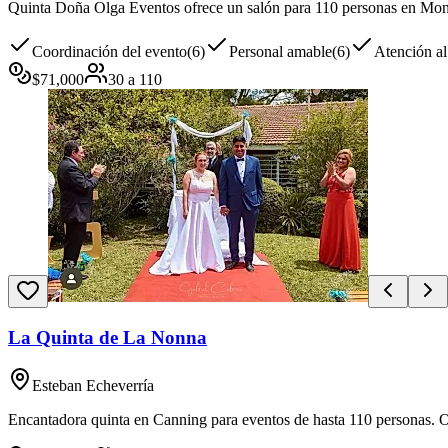
Quinta Doña Olga Eventos ofrece un salón para 110 personas en Monte
Coordinación del evento
(
6
)
Personal amable
(
6
)
Atención al
$
71,000
30
a
110
La Quinta de La Nonna
Esteban Echeverría
Encantadora quinta en Canning para eventos de hasta 110 personas. Of