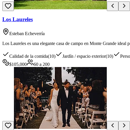
Los Laureles
Esteban Echeverría
Los Laureles es una elegante casa de campo en Monte Grande ideal par
Calidad de la comida
(
10
)
Jardín / espacio exterior
(
10
)
Pers
$
105,000
60
a
200