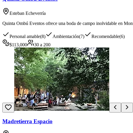
Esteban Echeverría
Quinta Ombú Eventos ofrece una boda de campo inolvidable en Monte Gr
Personal amable
(
8
)
Ambientación
(
7
)
Recomendable
(
6
)
$
113,000
30
a
200
Madretierra Espacio