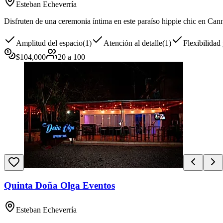
Esteban Echeverría
Disfruten de una ceremonia íntima en este paraíso hippie chic en Cann
Amplitud del espacio
(
1
)
Atención al detalle
(
1
)
Flexibilidad
$
104,000
20
a
100
Quinta Doña Olga Eventos
Esteban Echeverría