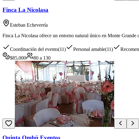
Finca La Nicolasa
Esteban Echeverría
Finca La Nicolasa ofrece un entorno natural único en Monte Grande con
Coordinación del evento
(
11
)
Personal amable
(
11
)
Recomen
$
85,000
80
a
130
Quinta Ombú Eventos