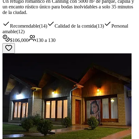
Un refugio romántico en Canning con 5000 m² de parque, capilla y
un encanto rústico único para bodas inolvidables a solo 35 minutos
de la ciudad.
Recomendable
(
14
)
Calidad de la comida
(
13
)
Personal
amable
(
12
)
$
106,000
130
a
130