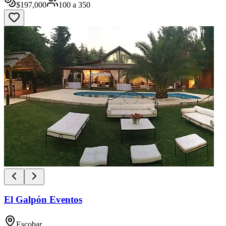
$
197,000
100
a
350
El Galpón Eventos
Escobar