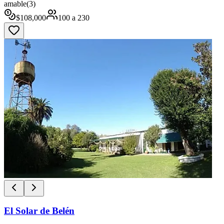
amable
(
3
)
$
108,000
100
a
230
El Solar de Belén