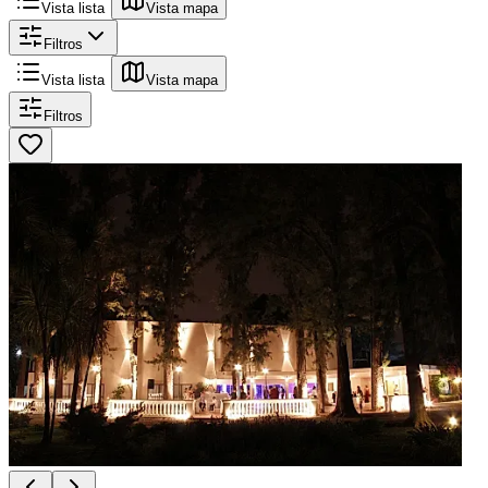
Vista lista
Vista mapa
Filtros
Vista lista
Vista mapa
Filtros