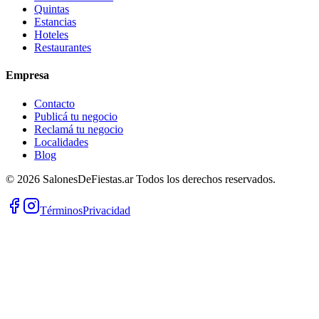
Quintas
Estancias
Hoteles
Restaurantes
Empresa
Contacto
Publicá tu negocio
Reclamá tu negocio
Localidades
Blog
©
2026
SalonesDeFiestas.ar
Todos los derechos reservados.
Términos
Privacidad