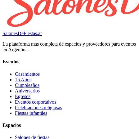
SalonesDeFiestas.ar
La plataforma más completa de espacios y proveedores para eventos
en Argentina.
Eventos
Casamientos
15 Años
Cumpleaños
Aniversarios
Egresos
Eventos corporativos
Celebraciones religiosas
Fiestas infantiles
Espacios
Salones de fiestas