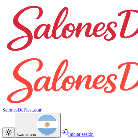
SalonesDeFiestas.ar
Iniciar sesión
Castellano