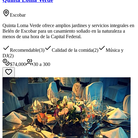
Escobar
Quinta Loma Verde ofrece amplios jardines y servicios integrales en
Belén de Escobar para un casamiento soñado en la naturaleza a
menos de una hora de la Capital Federal.
Recomendable
(
3
)
Calidad de la comida
(
2
)
Música y
DJ
(
2
)
$
74,000
30
a
300