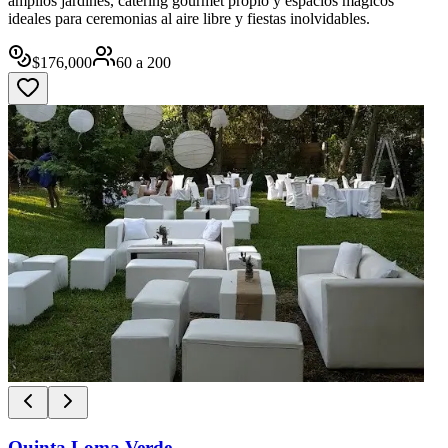
amplios jardines, catering gourmet propio y espacios mágicos
ideales para ceremonias al aire libre y fiestas inolvidables.
$
176,000
60
a
200
Quinta Loma Verde