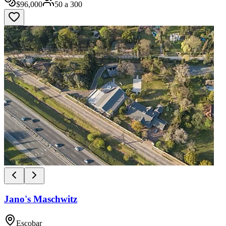
$
96,000
50
a
300
Jano's Maschwitz
Escobar