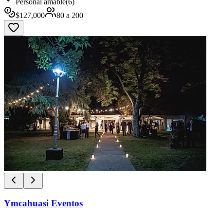
Personal amable
(
6
)
$
127,000
80
a
200
Ymcahuasi Eventos