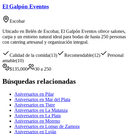
El Galpón Eventos
Escobar
Ubicado en Belén de Escobar, El Galpón Eventos ofrece salones,
carpa y un entorno natural ideal para bodas de hasta 250 personas
con catering artesanal y organización integral.
Calidad de la comida
(
13
)
Recomendable
(
12
)
Personal
amable
(
10
)
$
135,000
30
a
250
Búsquedas relacionadas
Aniversarios en Pilar
Aniversarios en Mar del Plata
Aniversarios en Tigre
Aniversarios en La Matanza
Aniversarios en La Plata
Aniversarios en Moreno
Aniversarios en Lomas de Zamora
Aniversarios en Luján