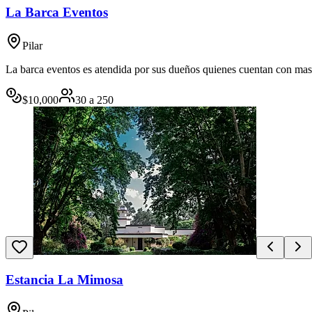
La Barca Eventos
Pilar
La barca eventos es atendida por sus dueños quienes cuentan con mas d
$
10,000
30
a
250
Estancia La Mimosa