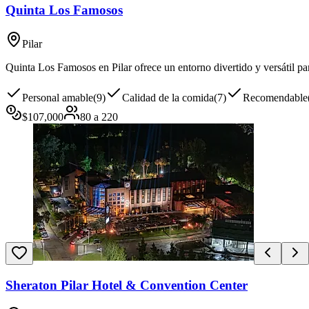
Quinta Los Famosos
Pilar
Quinta Los Famosos en Pilar ofrece un entorno divertido y versátil par
Personal amable
(
9
)
Calidad de la comida
(
7
)
Recomendable
$
107,000
80
a
220
Sheraton Pilar Hotel & Convention Center