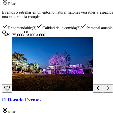
Pilar
Eventos 5 estrellas en un entorno natural: salones versátiles y espaci
una experiencia completa.
Recomendable
(
3
)
Calidad de la comida
(
2
)
Personal amable
$
175,000
100
a
600
El Dorado Eventos
Pilar