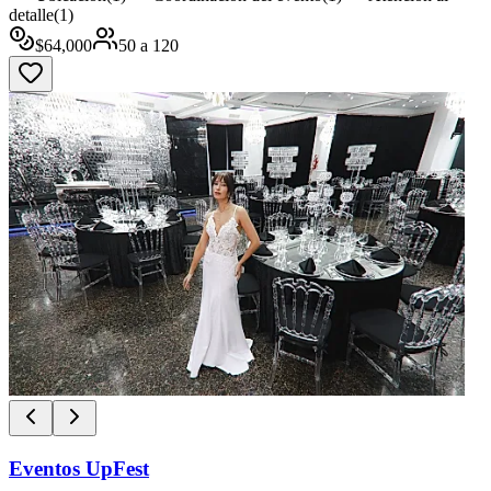
detalle
(
1
)
$
64,000
50
a
120
Eventos UpFest