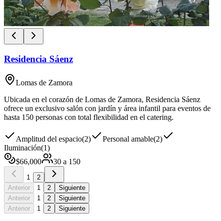
Residencia Sáenz
Lomas de Zamora
Ubicada en el corazón de Lomas de Zamora, Residencia Sáenz
ofrece un exclusivo salón con jardín y área infantil para eventos de
hasta 150 personas con total flexibilidad en el catering.
Amplitud del espacio
(
2
)
Personal amable
(
2
)
Iluminación
(
1
)
$
66,000
30
a
150
1
2
Anterior
1
2
Siguiente
Anterior
1
2
Siguiente
Anterior
1
2
Siguiente