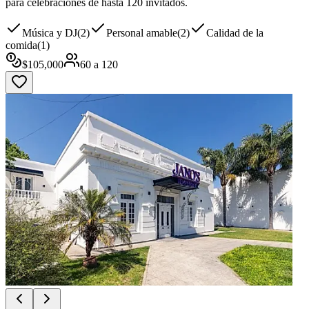
para celebraciones de hasta 120 invitados.
Música y DJ
(
2
)
Personal amable
(
2
)
Calidad de la
comida
(
1
)
$
105,000
60
a
120