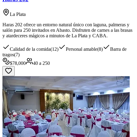
La Plata
Haras 202 ofrece un entorno natural único con laguna, palmeras y
salón para 250 invitados en Abasto. Disfruten de carnes a las brasas
y atardeceres mágicos a minutos de La Plata y CABA.
Calidad de la comida
(
12
)
Personal amable
(
8
)
Barra de
tragos
(
7
)
$
78,000
40
a
250