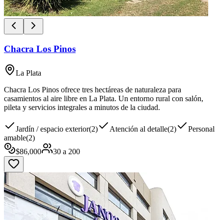
Chacra Los Pinos
La Plata
Chacra Los Pinos ofrece tres hectáreas de naturaleza para
casamientos al aire libre en La Plata. Un entorno rural con salón,
pileta y servicios integrales a minutos de la ciudad.
Jardín / espacio exterior
(
2
)
Atención al detalle
(
2
)
Personal
amable
(
2
)
$
86,000
30
a
200