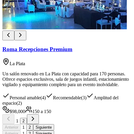
Roma Recepciones Premium
La Plata
Un salón renovado en La Plata con capacidad para 170 personas.
Ofrece espacios exclusivos, sala de juegos infantil, estacionamiento
vigilado y equipamiento completo para un evento inolvidable.
Personal amable
(
4
)
Recomendable
(
3
)
Amplitud del
espacio
(
2
)
$
98,000
150
a
150
1
2
Anterior
1
2
Siguiente
Anterior
1
2
Siguiente