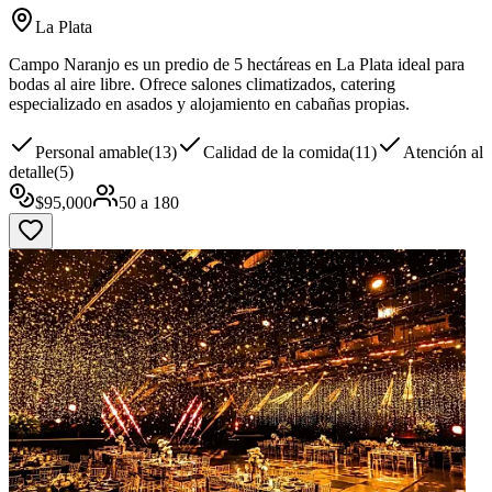
La Plata
Campo Naranjo es un predio de 5 hectáreas en La Plata ideal para
bodas al aire libre. Ofrece salones climatizados, catering
especializado en asados y alojamiento en cabañas propias.
Personal amable
(
13
)
Calidad de la comida
(
11
)
Atención al
detalle
(
5
)
$
95,000
50
a
180