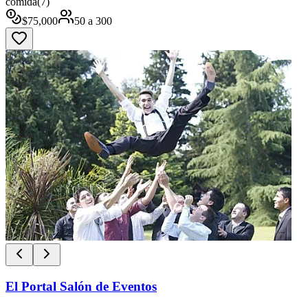
comida
(
7
)
$
75,000
50
a
300
El Portal Salón de Eventos