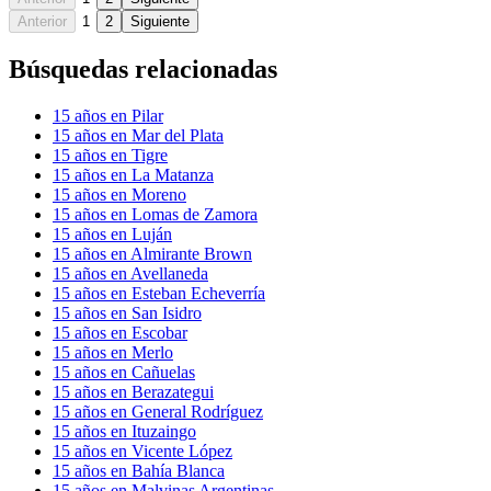
Anterior
1
2
Siguiente
Búsquedas relacionadas
15 años en Pilar
15 años en Mar del Plata
15 años en Tigre
15 años en La Matanza
15 años en Moreno
15 años en Lomas de Zamora
15 años en Luján
15 años en Almirante Brown
15 años en Avellaneda
15 años en Esteban Echeverría
15 años en San Isidro
15 años en Escobar
15 años en Merlo
15 años en Cañuelas
15 años en Berazategui
15 años en General Rodríguez
15 años en Ituzaingo
15 años en Vicente López
15 años en Bahía Blanca
15 años en Malvinas Argentinas