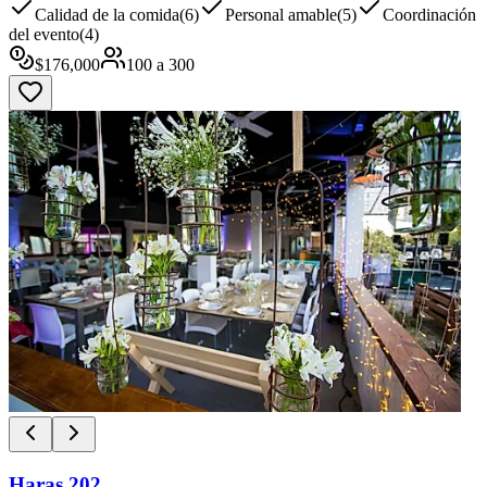
Calidad de la comida
(
6
)
Personal amable
(
5
)
Coordinación
del evento
(
4
)
$
176,000
100
a
300
Haras 202