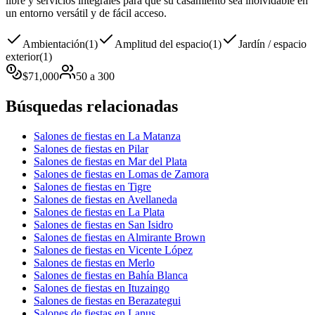
libre y servicios integrales para que su casamiento sea inolvidable en
un entorno versátil y de fácil acceso.
Ambientación
(
1
)
Amplitud del espacio
(
1
)
Jardín / espacio
exterior
(
1
)
$
71,000
50
a
300
Búsquedas relacionadas
Salones de fiestas en La Matanza
Salones de fiestas en Pilar
Salones de fiestas en Mar del Plata
Salones de fiestas en Lomas de Zamora
Salones de fiestas en Tigre
Salones de fiestas en Avellaneda
Salones de fiestas en La Plata
Salones de fiestas en San Isidro
Salones de fiestas en Almirante Brown
Salones de fiestas en Vicente López
Salones de fiestas en Merlo
Salones de fiestas en Bahía Blanca
Salones de fiestas en Ituzaingo
Salones de fiestas en Berazategui
Salones de fiestas en Lanus