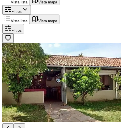
Vista lista
Vista mapa
Filtros
Vista lista
Vista mapa
Filtros