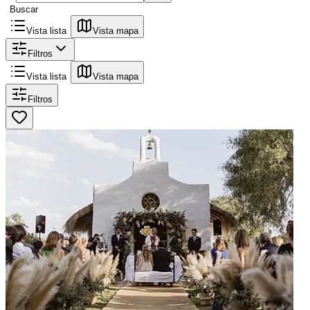
Buscar
Vista lista
Vista mapa
Filtros
Vista lista
Vista mapa
Filtros