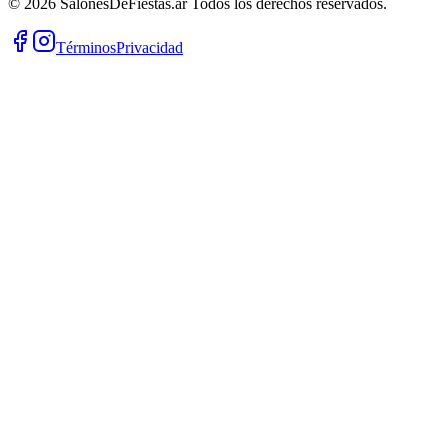
©
2026
SalonesDeFiestas.ar
Todos los derechos reservados.
Términos
Privacidad