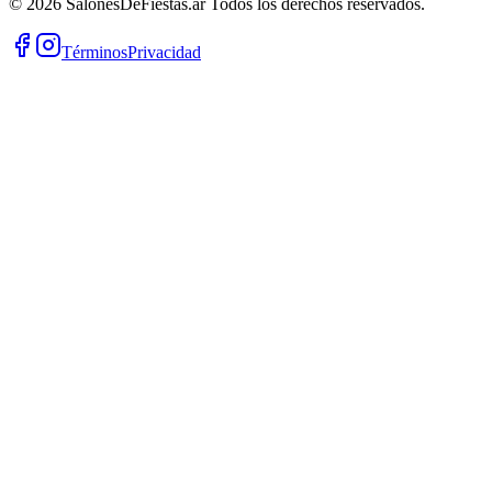
©
2026
SalonesDeFiestas.ar
Todos los derechos reservados.
Términos
Privacidad