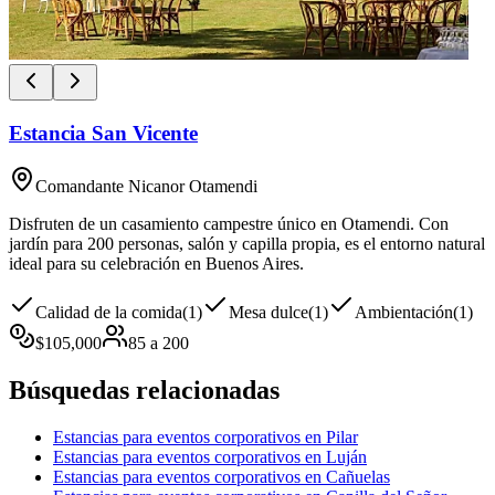
Estancia San Vicente
Comandante Nicanor Otamendi
Disfruten de un casamiento campestre único en Otamendi. Con
jardín para 200 personas, salón y capilla propia, es el entorno natural
ideal para su celebración en Buenos Aires.
Calidad de la comida
(
1
)
Mesa dulce
(
1
)
Ambientación
(
1
)
$
105,000
85
a
200
Búsquedas relacionadas
Estancias para eventos corporativos en Pilar
Estancias para eventos corporativos en Luján
Estancias para eventos corporativos en Cañuelas