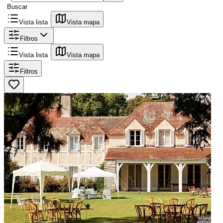
Buscar
Vista lista
Vista mapa
Filtros
Vista lista
Vista mapa
Filtros