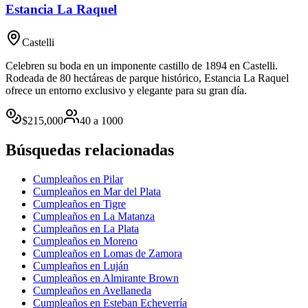
Estancia La Raquel
Castelli
Celebren su boda en un imponente castillo de 1894 en Castelli.
Rodeada de 80 hectáreas de parque histórico, Estancia La Raquel
ofrece un entorno exclusivo y elegante para su gran día.
$
215,000
40
a
1000
Búsquedas relacionadas
Cumpleaños en Pilar
Cumpleaños en Mar del Plata
Cumpleaños en Tigre
Cumpleaños en La Matanza
Cumpleaños en La Plata
Cumpleaños en Moreno
Cumpleaños en Lomas de Zamora
Cumpleaños en Luján
Cumpleaños en Almirante Brown
Cumpleaños en Avellaneda
Cumpleaños en Esteban Echeverría