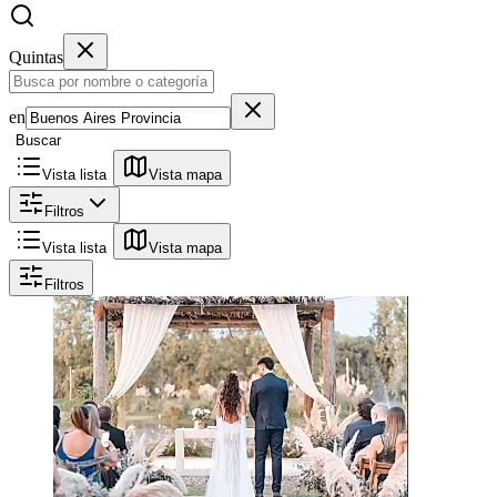
Quintas
en
Buscar
Vista lista
Vista mapa
Filtros
Vista lista
Vista mapa
Filtros