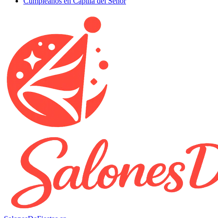
Cumpleaños en Capilla del Señor