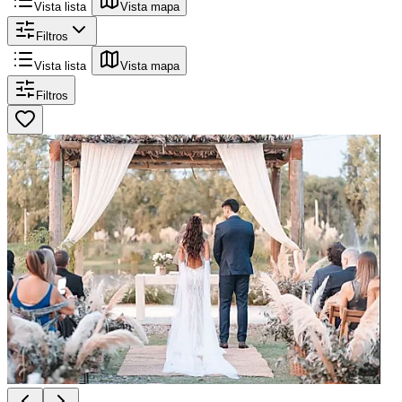
Vista lista
Vista mapa
Filtros
Vista lista
Vista mapa
Filtros