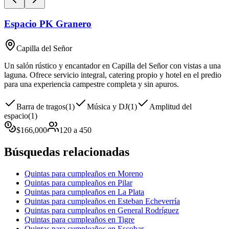
Espacio PK Granero
Capilla del Señor
Un salón rústico y encantador en Capilla del Señor con vistas a una
laguna. Ofrece servicio integral, catering propio y hotel en el predio
para una experiencia campestre completa y sin apuros.
Barra de tragos
(
1
)
Música y DJ
(
1
)
Amplitud del
espacio
(
1
)
$
166,000
120
a
450
Búsquedas relacionadas
Quintas para cumpleaños en Moreno
Quintas para cumpleaños en Pilar
Quintas para cumpleaños en La Plata
Quintas para cumpleaños en Esteban Echeverría
Quintas para cumpleaños en General Rodríguez
Quintas para cumpleaños en Tigre
Quintas para cumpleaños en Escobar