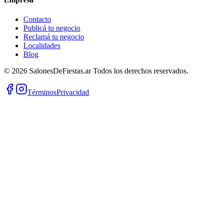
Contacto
Publicá tu negocio
Reclamá tu negocio
Localidades
Blog
©
2026
SalonesDeFiestas.ar
Todos los derechos reservados.
Términos
Privacidad