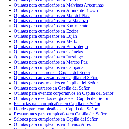
Quintas para cumpleaños en Malvinas Argentinas
Quintas para cumpleaños en Almirante Brown
Quintas para cumpleaños en Mar del Plata
Quintas para cumpleaños en La Matanza
Quintas para cumpleaños en San Vicente
Quintas para cumpleaños en Ezeiza
Quintas para cumpleaños en Luján
Quintas para cumpleaños en Merlo
Quintas para cumpleaños en Berazategui
Quintas para cumpleaños en Cañuelas
Quintas para cumpleaños en Ituzaingo
Quintas para cumpleaños en Marcos Paz
Quintas para cumpleaños en Campana
Quintas para 15 años en Capilla del Señor
Quintas para aniversarios en Capilla del Señor
Quintas para casamientos en Capilla del Señor
Quintas para egresos en Capilla del Señor
Quintas para eventos corporativos en Capilla del Señor
Quintas para eventos religiosos en Capilla del Señor
Estancias para cumpleaños en Capilla del Señor
Hoteles para cumpleaños en Capilla del Señor
Restaurantes para cumpleaños en Capilla del Señor
Salones para cumpleaños en Capilla del Señor
Quintas para cumpleaños en Buenos Aires