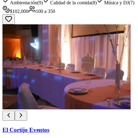
Ambientación
(
9
)
Calidad de la comida
(
8
)
Música y DJ
(
7
)
$
102,000
100
a
350
El Cortijo Eventos