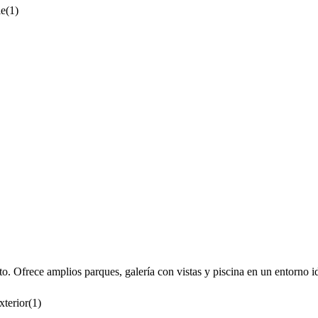
le
(
1
)
o. Ofrece amplios parques, galería con vistas y piscina en un entorno i
xterior
(
1
)