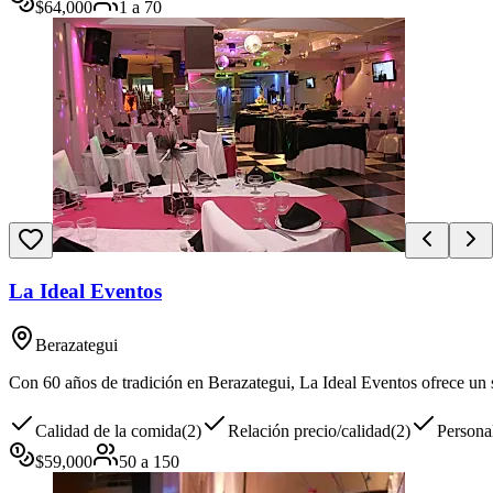
$
64,000
1
a
70
La Ideal Eventos
Berazategui
Con 60 años de tradición en Berazategui, La Ideal Eventos ofrece un sa
Calidad de la comida
(
2
)
Relación precio/calidad
(
2
)
Persona
$
59,000
50
a
150