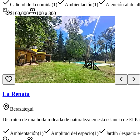
Calidad de la comida
(
1
)
Ambientación
(
1
)
Atención al detal
$
160,000
100
a
300
La Renata
Berazategui
Disfruten de una boda rodeada de naturaleza en esta estancia de El Pat
Ambientación
(
1
)
Amplitud del espacio
(
1
)
Jardín / espacio e