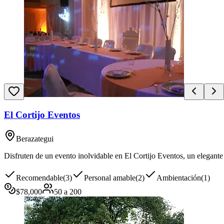
El Cortijo Eventos
Berazategui
Disfruten de un evento inolvidable en El Cortijo Eventos, un elegante
Recomendable
(
3
)
Personal amable
(
2
)
Ambientación
(
1
)
$
78,000
50
a
200