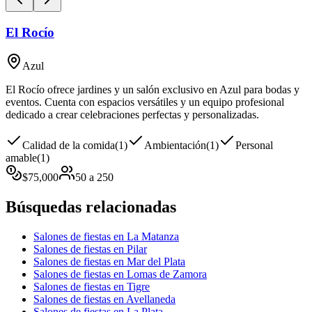
El Rocío
Azul
El Rocío ofrece jardines y un salón exclusivo en Azul para bodas y
eventos. Cuenta con espacios versátiles y un equipo profesional
dedicado a crear celebraciones perfectas y personalizadas.
Calidad de la comida
(
1
)
Ambientación
(
1
)
Personal
amable
(
1
)
$
75,000
50
a
250
Búsquedas relacionadas
Salones de fiestas en La Matanza
Salones de fiestas en Pilar
Salones de fiestas en Mar del Plata
Salones de fiestas en Lomas de Zamora
Salones de fiestas en Tigre
Salones de fiestas en Avellaneda
Salones de fiestas en La Plata