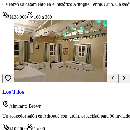
Celebren su casamiento en el histórico Adrogué Tennis Club. Un salón 
$
138,000
100
a
300
Los Tilos
Almirante Brown
Un acogedor salón en Adrogué con jardín, capacidad para 90 invitados
$
107,000
1
a
90