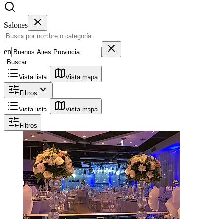
Salones
en
Buscar
Vista lista
Vista mapa
Filtros
Vista lista
Vista mapa
Filtros