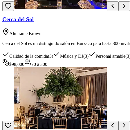
Cerca del Sol
Almirante Brown
Cerca del Sol es un distinguido salón en Burzaco para hasta 300 invita
Calidad de la comida
(
3
)
Música y DJ
(
3
)
Personal amable
(
3
$
98,000
70
a
300