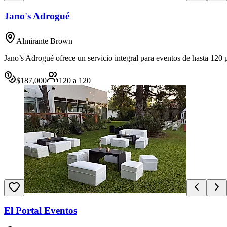
Jano's Adrogué
Almirante Brown
Jano’s Adrogué ofrece un servicio integral para eventos de hasta 120 
$
187,000
120
a
120
El Portal Eventos