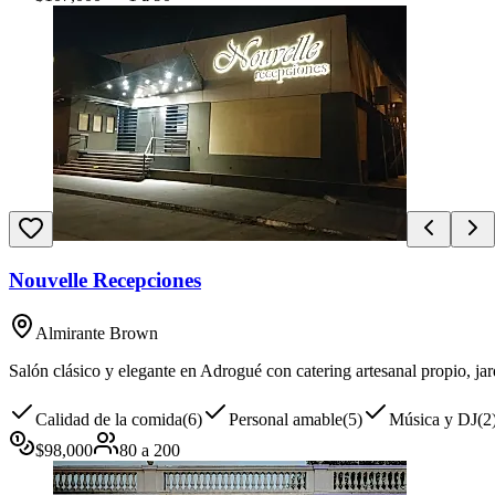
Nouvelle Recepciones
Almirante Brown
Salón clásico y elegante en Adrogué con catering artesanal propio, jar
Calidad de la comida
(
6
)
Personal amable
(
5
)
Música y DJ
(
2
$
98,000
80
a
200