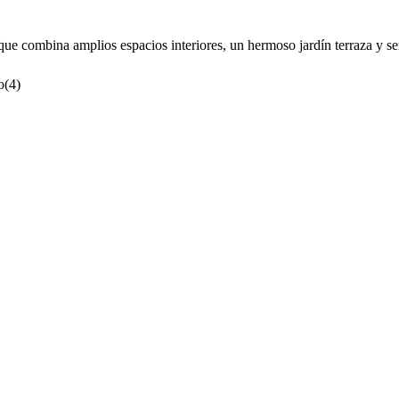
e combina amplios espacios interiores, un hermoso jardín terraza y ser
o
(
4
)