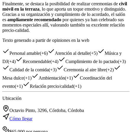
Finalmente, se destaca la posibilidad de realizar ceremonias de
civil
móvil en la terraza
, lo que aporta un toque emotivo y distinguido.
Gracias a su organización y cumplimiento de lo acordado, el salón
es
ampliamente recomendado
por quienes ya han celebrado sus
momentos especiales allí, valorando también su excelente relación
precio-calidad.
Texto generado a partir de opiniones en la web
Personal amable
(
+6
)
Atención al detalle
(
+5
)
Música y
DJ
(
+4
)
Recomendable
(
+4
)
Cumplimiento de lo pactado
(
+3
)
Calidad de la comida
(
+3
)
Ceremonia al aire libre
(
+2
)
Mesa dulce
(
+1
)
Ambientación
(
+1
)
Coordinación del
evento
(
+1
)
Relación precio/calidad
(
+1
)
Ubicación
Octavio Pinto, 3296, Córdoba, Córdoba
Cómo llegar
$
65,000
por persona