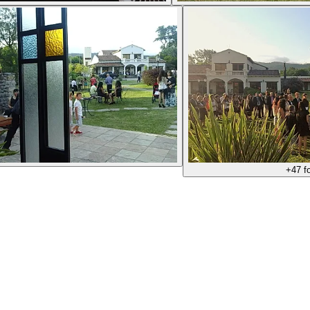
+
47
fo