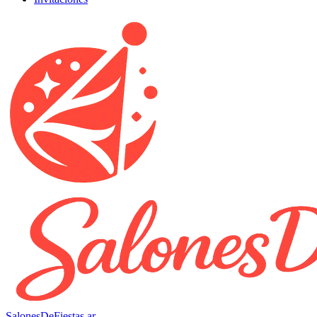
SalonesDeFiestas.ar