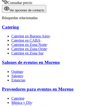
Consultar precio
Ver opciones de contacto
Búsquedas relacionadas
Catering
Catering en Buenos Aires
·
Catering en CABA
·
Catering en Zona Norte
·
Catering en Zona Oeste
·
Catering en Zona Sur
Salones de eventos en Moreno
Quintas
·
Salones
·
Estancias
Proveedores para eventos en Moreno
Catering
·
Música y DJs
·