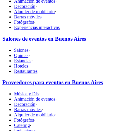
Animación de eventos
·
Decoración
·
Alquiler de mobiliario
·
Barras móviles
·
Fotógrafos
·
Experiencias interactivas
Salones de eventos en Buenos Aires
Salones
·
Quintas
·
Estancias
·
Hoteles
·
Restaurantes
Proveedores para eventos en Buenos Aires
Música y DJs
·
Animación de eventos
·
Decoración
·
Barras móviles
·
Alquiler de mobiliario
·
Fotógrafos
·
Catering
·
Invitaciones